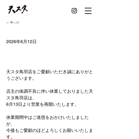
< Back
鳥羽店 営業再開のお
2026年6月12日
知らせ
天スタ鳥羽店をご愛顧いただき誠にありがと
うございます。
店主の体調不良
に伴い休業しておりました天
スタ鳥羽店は、
6月13日より営業を再開いたします。
休業期間中はご迷惑をおかけいたしました
が、
今後もご愛顧のほどよろしくお願いいたしま
す。