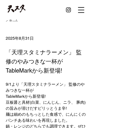
< Back
天スタ監修 スタミナ
2025年8月31日
ラーメン
「天理スタミナラーメン」 監
修のやみつきな一杯が
TableMarkから新登場!
9/1より「天理スタミナラーメン」 監修のや
みつきな一杯が
TableMarkから新登場!
豆板醤と具材(白菜、にんじん、ニラ、 豚肉)
の旨みが溶けだすピリッとうま辛! 
麺は細めのもちっとした食感で、にんにくの
パンチある味わいを再現しました。
鍋・レンジのどちらでも調理できます。ぜひ